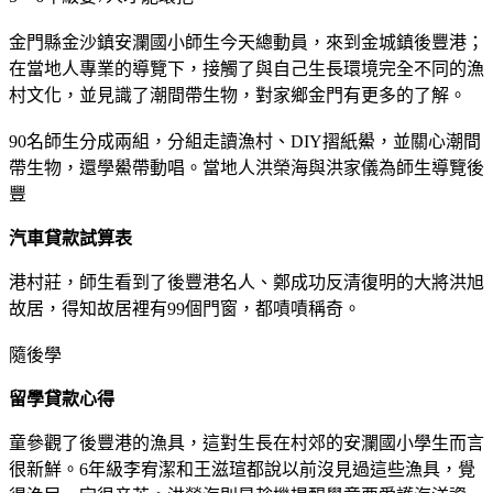
金門縣金沙鎮安瀾國小師生今天總動員，來到金城鎮後豐港；
在當地人專業的導覽下，接觸了與自己生長環境完全不同的漁
村文化，並見識了潮間帶生物，對家鄉金門有更多的了解。
90名師生分成兩組，分組走讀漁村、DIY摺紙鱟，並關心潮間
帶生物，還學鱟帶動唱。當地人洪榮海與洪家儀為師生導覽後
豐
汽車貸款試算表
港村莊，師生看到了後豐港名人、鄭成功反清復明的大將洪旭
故居，得知故居裡有99個門窗，都嘖嘖稱奇。
隨後學
留學貸款心得
童參觀了後豐港的漁具，這對生長在村郊的安瀾國小學生而言
很新鮮。6年級李宥潔和王滋瑄都說以前沒見過這些漁具，覺