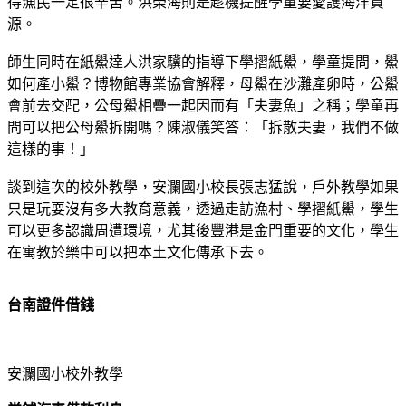
得漁民一定很辛苦。洪榮海則是趁機提醒學童要愛護海洋資
源。
師生同時在紙鱟達人洪家驥的指導下學摺紙鱟，學童提問，鱟
如何產小鱟？博物館專業協會解釋，母鱟在沙灘產卵時，公鱟
會前去交配，公母鱟相疊一起因而有「夫妻魚」之稱；學童再
問可以把公母鱟拆開嗎？陳淑儀笑答：「拆散夫妻，我們不做
這樣的事！」
談到這次的校外教學，安瀾國小校長張志猛說，戶外教學如果
只是玩耍沒有多大教育意義，透過走訪漁村、學摺紙鱟，學生
可以更多認識周遭環境，尤其後豐港是金門重要的文化，學生
在寓教於樂中可以把本土文化傳承下去。
台南證件借錢
安瀾國小校外教學